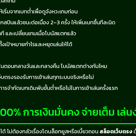
ต่ละเกม
ให้เริ่มจากเบทต่ำเพื่อดูจังหวะเกมก่อน
สปินแล้วชนะต่อเนื่อง 2–3 ครั้ง ให้เพิ่มเบทขึ้นทีละนิด
าที และเปลี่ยนเกมเมื่อโบนัสแตกแล้ว
ั้งเป้าหมายกำไรและหยุดเล่นให้ได้
อตในตอนกลางวันและกลางคืน โบนัสแตกต่างกันไหม
เว็บตรงรองรับการเข้าเล่นทุกระบบจริงหรือไม่
ีการจำกัดเบทเดิมพันขั้นต่ำหรือไม่ในการเข้าเล่นครั้งแรก
00% การเงินมั่นคง จ่ายเต็ม เล่นง่า
ถือได้ ไม่ต้องกลัวเรื่องโดนล็อกยูสหรือเบี้ยวถอน
สล็อตเว็บตรง