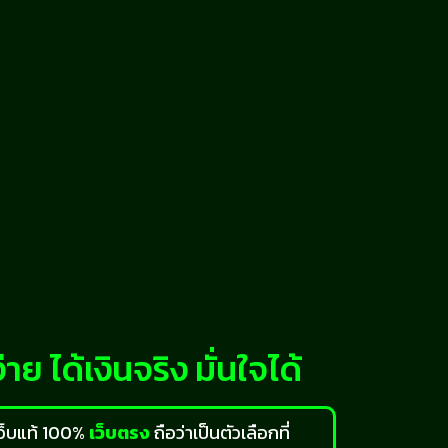
ย ได้เงินจริง มั่นใจได้
เว็บแท้ 100%
เว็บตรง
ถือว่าเป็นตัวเลือกที่