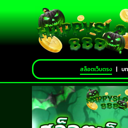
สล็อตเว็บตรง
บท