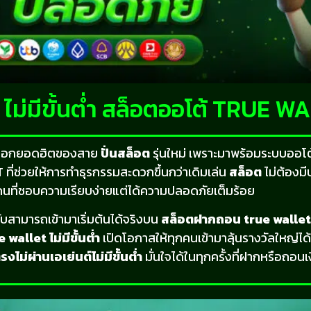
ไม่มีขั้นต่ำ สล็อตออโต้ TRUE W
ลือกยอดฮิตของสาย
ปั่นสล็อต
รุ่นใหม่ เพราะมาพร้อมระบบออโต้
ช่วยให้การทำธุรกรรมสะดวกขึ้นกว่าเดิมเล่น
สล็อต
ไม่ต้องม
นที่ชอบความเรียบง่ายแต่ได้ความปลอดภัยเต็มร้อย
ดับสามารถเข้ามาเริ่มต้นได้จริงบน
สล็อตฝากถอน true wallet ไม
allet ไม่มีขั้นต่ํา
เปิดโอกาสให้ทุกคนเข้ามาลุ้นรางวัลใหญ่ได้เ
งไม่ผ่านเอเย่นต์ไม่มีขั้นต่ำ
มั่นใจได้ในทุกครั้งที่ฝากหรือถ