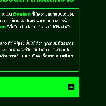
ก จะเป็น
เว็บสล็อต
ที่ให้ความสนุกแบบเต็มอิ่ม
ัว ใครที่เคยเจอปัญหาฝากถอนล่าช้า หรือ
็อต
ที่ลื่นไหล โบนัสแตกไว และไม่มีข้อจำกัด
 ทำให้ผู้เล่นมั่นใจได้ว่า ทุกเกมมีอัตราการ
ง่ายเพียงไม่กี่วินาทีเท่านั้น การันตีว่าเล่น
ด้านการเงิน เหมาะกับคนที่อยากเล่น
สล็อต