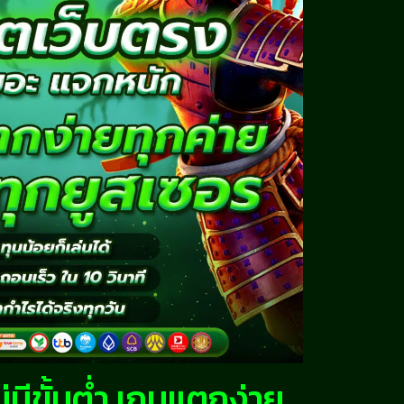
มีขั้นต่ำ เกมแตกง่าย