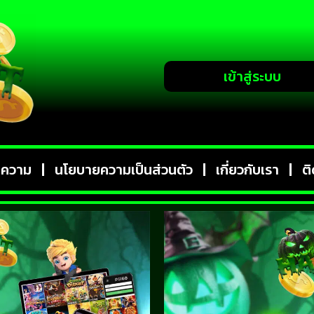
เข้าสู่ระบบ
ความ
นโยบายความเป็นส่วนตัว
เกี่ยวกับเรา
ต