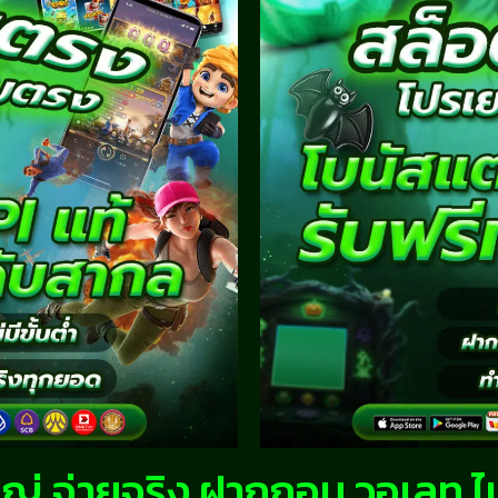
ญ่ จ่ายจริง ฝากถอน วอเลท ไม่