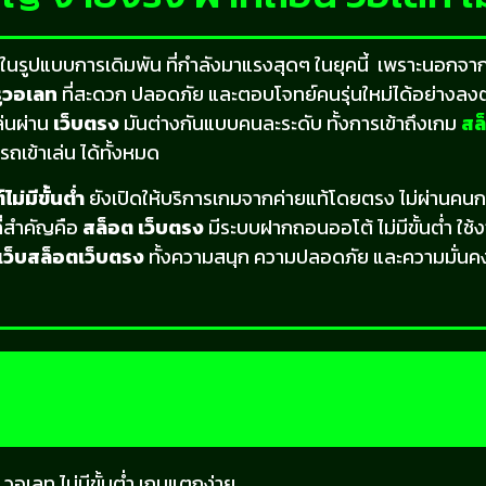
ึ่งในรูปแบบการเดิมพัน ที่กำลังมาแรงสุดๆ ในยุคนี้ เพราะนอกจา
ูวอเลท
ที่สะดวก ปลอดภัย และตอบโจทย์คนรุ่นใหม่ได้อย่างลงต
ล่นผ่าน
เว็บตรง
มันต่างกันแบบคนละระดับ ทั้งการเข้าถึงเกม
สล
รถเข้าเล่น ได้ทั้งหมด
ม่มีขั้นต่ำ
ยังเปิดให้บริการเกมจากค่ายแท้โดยตรง ไม่ผ่านคนกลาง
ี่สำคัญคือ
สล็อต
เว็บตรง
มีระบบฝากถอนออโต้ ไม่มีขั้นต่ำ ใช้งาน
เว็บสล็อตเว็บตรง
ทั้งความสนุก ความปลอดภัย และความมั่นคง
วอเลท ไม่มีขั้นต่ำ เกมแตกง่าย