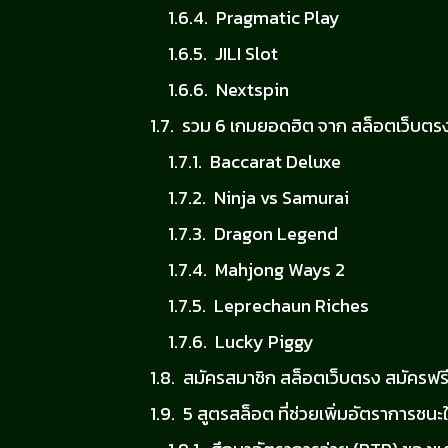
Pragmatic Play
JILI Slot
Nextspin
รวม 6 เกมยอดฮิต จาก สล็อตเว็บตรง ที
Baccarat Deluxe
Ninja vs Samurai
Dragon Legend
Mahjong Ways 2
Leprechaun Riches
Lucky Piggy
สมัครสมาชิก สล็อตเว็บตรง สมัครฟรี ท
5 สูตรสล็อต ที่ช่วยเพิ่มอัตราการชนะให