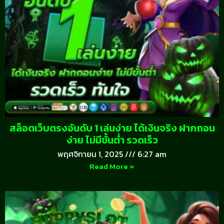
สล็อตเว็บตรงอันดับ 1 เล่นง่าย ได้เงินจริง ฝากถอน
ง่าย ไม่มีขั้นต่ำ รวดเร็ว
พฤศจิกายน 1, 2025
6:27 am
Read More »