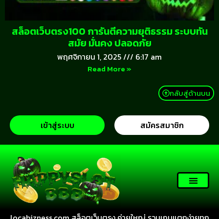
สล็อตเว็บตรง100 การันตีความยุติธรรม ระบบทัน
สมัย มั่นคง ปลอดภัย
พฤศจิกายน 1, 2025
6:17 am
Read More »
กลับสู่ด้านบน
เข้าสู่ระบบ
สมัครสมาชิก
locabizness.com สล็อตเว็บตรง ค่ายใหญ่ รวมเกมแตกง่ายทุก