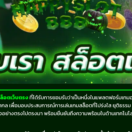
ล็อตเว็บตรง
ที่ได้รับการยอมรับว่าเป็นหนึ่งในแพลตฟอร์มเกมอ
เพื่อมอบประสบการณ์การเล่นเกมสล็อตที่โปร่งใส ยุติธรรม แล
ธุรกิจอย่างตรงไปตรงมา พร้อมยืนยันถึงความพร้อมในด้านเทคโนโลย