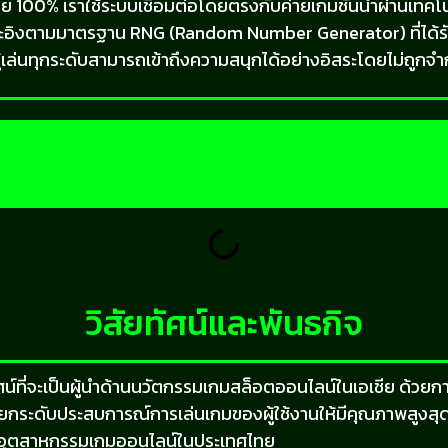
าย 100% เราใช้ระบบเชื่อมต่อโดยตรงกับค่ายเกมชั้นนำผ่านเทคโนโ
อิงตามมาตรฐาน RNG (Random Number Generator) ที่ได้รับ
ผู้เล่นทุกระดับสามารถเข้าถึงความสนุกได้อย่างอิสระโดยไม่ถูกจำ
วิสัยทัศน์และพันธกิจ
ัศน์ที่จะเป็นผู้นำด้านนวัตกรรมเกมสล็อตออนไลน์ในเอเชีย ด้วยก
กระดับประสบการณ์การเล่นเกมของผู้ใช้งานให้มีคุณภาพสูงสุด 
กับอุตสาหกรรมเกมออนไลน์ในประเทศไทย