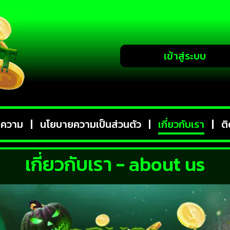
เข้าสู่ระบบ
ความ
นโยบายความเป็นส่วนตัว
เกี่ยวกับเรา
ต
เกี่ยวกับเรา - about us