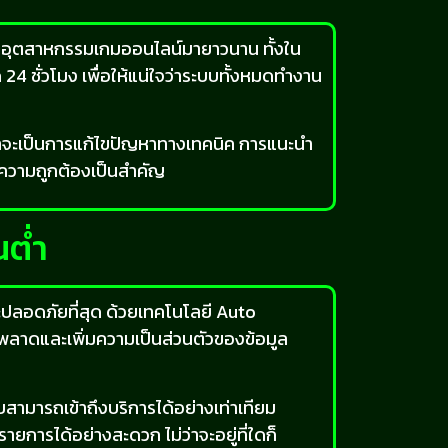
ในอุตสาหกรรมเกมออนไลน์มายาวนาน ทั้งใน
 ชั่วโมง เพื่อให้แน่ใจว่าระบบทั้งหมดทำงาน
่าจะเป็นการแก้ไขปัญหาทางเทคนิค การแนะนำ
ะความถูกต้องเป็นสำคัญ
นต่ำ
ะปลอดภัยที่สุด ด้วยเทคโนโลยี Auto
ผิดพลาดและเพิ่มความเป็นส่วนตัวของข้อมูล
บสามารถเข้าถึงบริการได้อย่างเท่าเทียม
ายการได้อย่างสะดวก ไม่ว่าจะอยู่ที่ใดก็