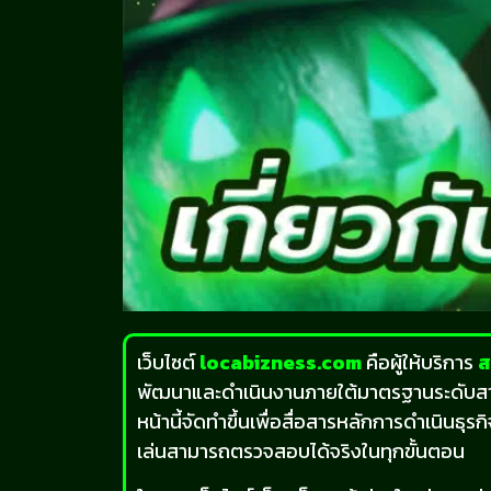
เว็บไซต์
locabizness.com
คือผู้ให้บริการ
ส
พัฒนาและดำเนินงานภายใต้มาตรฐานระดับสากล 
หน้านี้จัดทำขึ้นเพื่อสื่อสารหลักการดำเนิน
เล่นสามารถตรวจสอบได้จริงในทุกขั้นตอน