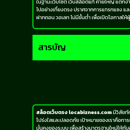
ในฐานะเว็บไซต์ เว็บสล็อตแท้ ค่ายใหญ่ แตกง่
ไปอย่างเที่ยงตรง ปราศจากการแทรกแซง และ
ฝากถอน วอเลท ไม่มีขั้นต่ำ เพื่อเปิดโอกาสให้
สารบัญ
สล็อตเว็บตรง
locabizness.com
มีวิสัยท
โปร่งใสและปลอดภัย เป้าหมายของเราคือการย
มั่นคงของระบบ เพื่อสร้างมาตรฐานใหม่ให้